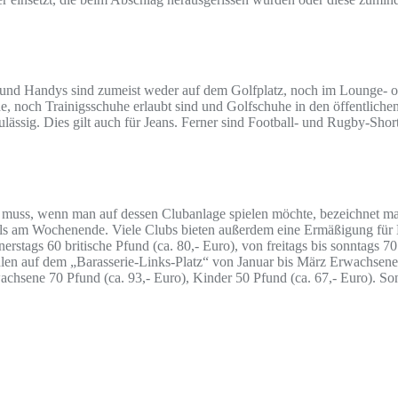
d Handys sind zumeist weder auf dem Golfplatz, noch im Lounge- ode
he, noch Trainigsschuhe erlaubt sind und Golfschuhe in den öffentlich
ässig. Dies gilt auch für Jeans. Ferner sind Football- und Rugby-Shor
n muss, wenn man auf dessen Clubanlage spielen möchte, bezeichnet man
als am Wochenende. Viele Clubs bieten außerdem eine Ermäßigung fü
tags 60 britische Pfund (ca. 80,- Euro), von freitags bis sonntags 70
hlen auf dem „Barasserie-Links-Platz“ von Januar bis März Erwachsene
wachsene 70 Pfund (ca. 93,- Euro), Kinder 50 Pfund (ca. 67,- Euro). S