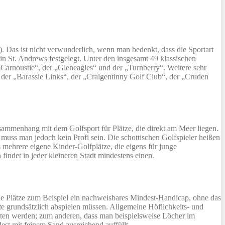
). Das ist nicht verwunderlich, wenn man bedenkt, dass die Sportart
n St. Andrews festgelegt. Unter den insgesamt 49 klassischen
„Carnoustie“, der „Gleneagles“ und der „Turnberry“. Weitere sehr
“, der „Barassie Links“, der „Craigentinny Golf Club“, der „Cruden
usammenhang mit dem Golfsport für Plätze, die direkt am Meer liegen.
, muss man jedoch kein Profi sein. Die schottischen Golfspieler heißen
s mehrere eigene Kinder-Golfplätze, die eigens für junge
findet in jeder kleineren Stadt mindestens einen.
he Plätze zum Beispiel ein nachweisbares Mindest-Handicap, ohne das
te grundsätzlich abspielen müssen. Allgemeine Höflichkeits- und
alten werden; zum anderen, dass man beispielsweise Löcher im
st mit feinem Sand ausreichend auffüllt.