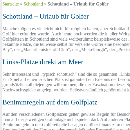
Startseite
»
Schottland
»
Schottland – Urlaub für Golfer
Schottland – Urlaub für Golfer
Manche mögen es vielleicht nicht für möglich halten, aber Schottland
Golf hier erfunden wurde. Auch heute noch werden die in aller Welt 
Golfplätzen in Schottland sind viele weltberühmt: beispielsweise der
bekannte Plätze, die teilweise selbst für versierte Golfer eine beson
Bay“, der „Machrihanish Golf Club“, der „Musselburgh“, der „Presto
Links-Plätze direkt am Meer
Sehr interessant und „typisch schottisch“ sind die so genannten „Lin
Ein Spiel auf einem solchen Platz ist garantiert ein Erlebnis der bes
grundsätzlich all diejenigen willkommen, die der Faszination dieses S
Nachwuchsspieler angelegt wurden. Selbstverständlich gehört nicht je
Benimmregeln auf dem Golfplatz
Auf den verschiedenen Golfplätzen gelten gewisse Regeln für Besuch
man auf der jeweiligen Golfanlage nicht spielen darf. Auf anderen Pl
Benimmregeln in der Golferetikette besagen darüber hinaus zum einen
Sandbunker mit der Harke wieder verschließt oder Rasenstücke wieder