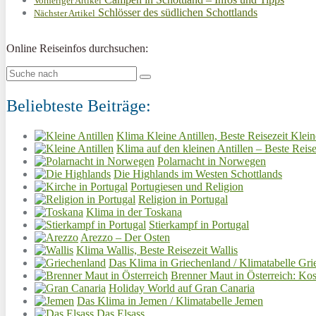
Vorheriger Artikel
Schlösser des südlichen Schottlands
Nächster Artikel
Online Reiseinfos durchsuchen:
Beliebteste Beiträge:
Klima Kleine Antillen, Beste Reisezeit Klein
Klima auf den kleinen Antillen – Beste Reise
Polarnacht in Norwegen
Die Highlands im Westen Schottlands
Portugiesen und Religion
Religion in Portugal
Klima in der Toskana
Stierkampf in Portugal
Arezzo – Der Osten
Klima Wallis, Beste Reisezeit Wallis
Das Klima in Griechenland / Klimatabelle Gri
Brenner Maut in Österreich: Kos
Holiday World auf Gran Canaria
Das Klima in Jemen / Klimatabelle Jemen
Das Elsass