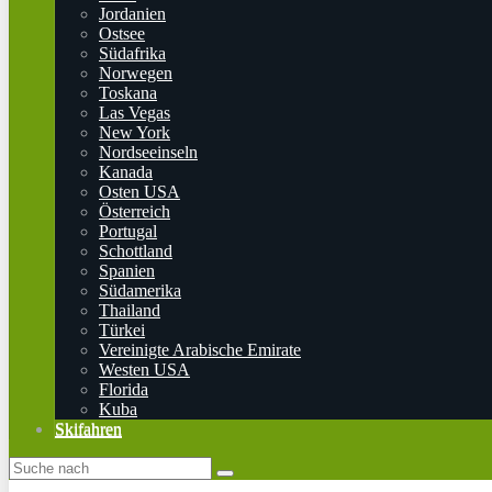
Jordanien
Ostsee
Südafrika
Norwegen
Toskana
Las Vegas
New York
Nordseeinseln
Kanada
Osten USA
Österreich
Portugal
Schottland
Spanien
Südamerika
Thailand
Türkei
Vereinigte Arabische Emirate
Westen USA
Florida
Kuba
Skifahren