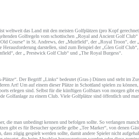
 ist weltweit das Land mit den meisten Golfplätzen (pro Kopf gerechnet
geltenden Golfregeln vom schottischen „Royal and Ancient Golf Club“ i
 „Old Course“ in St. Andrews, der „Muirfield“, der „Royal Troon“, der 
dere Herausforderung darstellen, sind zum Beispiel der „Glen Golf Club
nfield“, der „ Prestwick Golf Club“ und „The Royal Burgess“.
ks-Plätze“. Der Begriff „Links“ bedeutet (Gras-) Dünen und steht im Z
onderen Art! Um auf einem dieser Plätze in Schottland spielen zu können
ports erlegen sind. Selbst für die künftigen Golfstars von morgen gibt e
de Golfanlage zu einem Club. Viele Golfplätze sind öffentlich und man 
er, die man unbedingt kennen und befolgen sollte. So verlangen manc
ätzen gibt es für Besucher spezielle gelbe „Tee Marker“, von denen Gäs
, dass zügig gespielt werden sollte, damit andere Spieler nicht aufgeh
 einsetzt, die beim Abschlag herausgerissen wurden oder diese zuminde