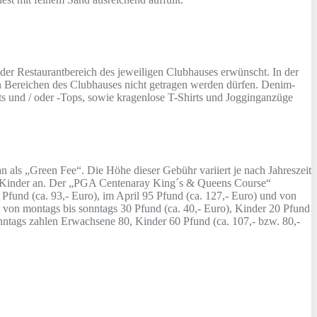
r Restaurantbereich des jeweiligen Clubhauses erwünscht. In der
en Bereichen des Clubhauses nicht getragen werden dürfen. Denim-
ts und / oder -Tops, sowie kragenlose T-Shirts und Jogginganzüge
 als „Green Fee“. Die Höhe dieser Gebühr variiert je nach Jahreszeit
r Kinder an. Der „PGA Centenaray King´s & Queens Course“
 Pfund (ca. 93,- Euro), im April 95 Pfund (ca. 127,- Euro) und von
 von montags bis sonntags 30 Pfund (ca. 40,- Euro), Kinder 20 Pfund
onntags zahlen Erwachsene 80, Kinder 60 Pfund (ca. 107,- bzw. 80,-