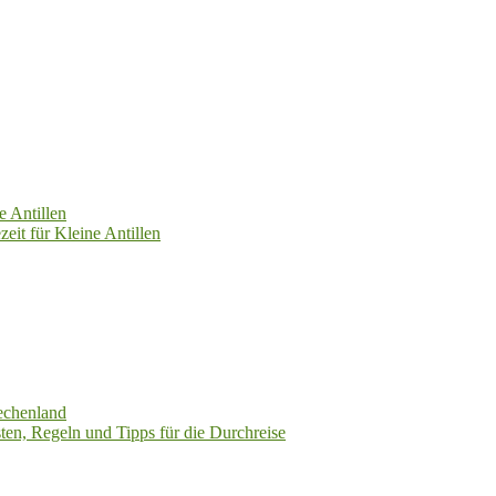
e Antillen
zeit für Kleine Antillen
echenland
ten, Regeln und Tipps für die Durchreise