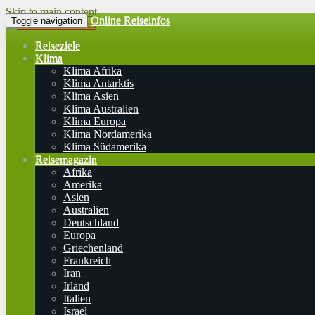
Skip to main content
Online Reiseinfos
Toggle navigation
Reiseziele
Klima
Klima Afrika
Klima Antarktis
Klima Asien
Klima Australien
Klima Europa
Klima Nordamerika
Klima Südamerika
Reisemagazin
Afrika
Amerika
Asien
Australien
Deutschland
Europa
Griechenland
Frankreich
Iran
Irland
Italien
Israel