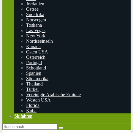
Jordanien
Ostsee
Südafrika
Norwegen
Toskana
Las Vegas
New York
Nordseeinseln
Kanada
Osten USA
Österreich
Portugal
Schottland
Spanien
Südamerika
Thailand
Türkei
Vereinigte Arabische Emirate
Westen USA
Florida
Kuba
Skifahren