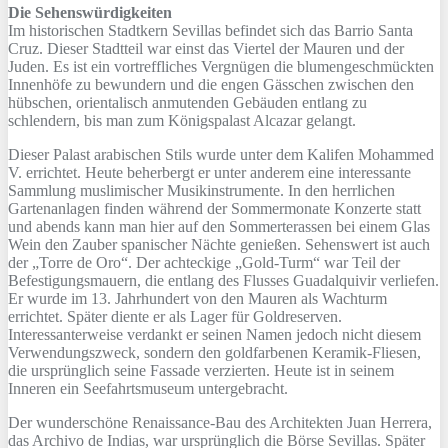
Die Sehenswürdigkeiten
Im historischen Stadtkern Sevillas befindet sich das Barrio Santa
Cruz. Dieser Stadtteil war einst das Viertel der Mauren und der
Juden. Es ist ein vortreffliches Vergnügen die blumengeschmückten
Innenhöfe zu bewundern und die engen Gässchen zwischen den
hübschen, orientalisch anmutenden Gebäuden entlang zu
schlendern, bis man zum Königspalast Alcazar gelangt.
Dieser Palast arabischen Stils wurde unter dem Kalifen Mohammed
V. errichtet. Heute beherbergt er unter anderem eine interessante
Sammlung muslimischer Musikinstrumente. In den herrlichen
Gartenanlagen finden während der Sommermonate Konzerte statt
und abends kann man hier auf den Sommerterassen bei einem Glas
Wein den Zauber spanischer Nächte genießen. Sehenswert ist auch
der „Torre de Oro“. Der achteckige „Gold-Turm“ war Teil der
Befestigungsmauern, die entlang des Flusses Guadalquivir verliefen.
Er wurde im 13. Jahrhundert von den Mauren als Wachturm
errichtet. Später diente er als Lager für Goldreserven.
Interessanterweise verdankt er seinen Namen jedoch nicht diesem
Verwendungszweck, sondern den goldfarbenen Keramik-Fliesen,
die ursprünglich seine Fassade verzierten. Heute ist in seinem
Inneren ein Seefahrtsmuseum untergebracht.
Der wunderschöne Renaissance-Bau des Architekten Juan Herrera,
das Archivo de Indias, war ursprünglich die Börse Sevillas. Später