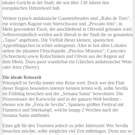
ideales Gericht in der Stadt, die seit über 130 Jahren den
europäischen Hitzerekord hält.
Weitere typisch andalusische Gaumenfreuden sind „Rabo de Toro“,
ein würziges Ragout vom Stierschwanz und „Pescaito frito“, in
Mehl gewendeter Fisch, der anschließend in Olivenöl gebraten wird.
Selbstverständlich werden auch überall in der Stadt die so genannten
„Tapas“ angeboten. Die Vielfalt dieser kleinen, spanischen
Appetithäppchen ist schier unbegrenzt. Aber in fast allen Lokalen
stehen die pikanten Fleischspieße „Pinchos Morunos“, Caracoles
(Schnecken) sowie Rohschinken und Oliven aus der Region auf
dem Menü. Dazu passt wunderbar ein Gläschen andalusischer Wein
oder Jerez (Sherry).
Die ideale Reisezeit
Prinzipiell ist Sevilla immer eine Reise wert. Doch wer den Flair
dieser Region besonders intensiv kennen lernen will, sollte Sevilla
im Frühling besuchen und der „Semana Santa“ beiwohnen. Die
Prozessionen der Karwoche sind in der ganzen Welt berühmt –
ebenso wie die „Feria de Sevilla“, Spaniens größtes Festival mit
Flamenco und Stierkampf, welche knapp 2 Wochen nach der
Semana Santa stattfindet.
Eines gilt für den Touristen jedoch zu jeder Jahreszeit: Wer Sevilla
besuchen möchte, sollte möglichst viel Zeit mitbringen. Denn nur so