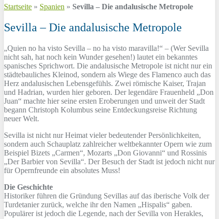
Startseite
»
Spanien
»
Sevilla – Die andalusische Metropole
Sevilla – Die andalusische Metropole
„Quien no ha visto Sevilla – no ha visto maravilla!“ – (Wer Sevilla
nicht sah, hat noch kein Wunder gesehen!) lautet ein bekanntes
spanisches Sprichwort. Die andalusische Metropole ist nicht nur ein
städtebauliches Kleinod, sondern als Wiege des Flamenco auch das
Herz andalusischen Lebensgefühls. Zwei römische Kaiser, Trajan
und Hadrian, wurden hier geboren. Der legendäre Frauenheld „Don
Juan“ machte hier seine ersten Eroberungen und unweit der Stadt
begann Christoph Kolumbus seine Entdeckungsreise Richtung
neuer Welt.
Sevilla ist nicht nur Heimat vieler bedeutender Persönlichkeiten,
sondern auch Schauplatz zahlreicher weltbekannter Opern wie zum
Beispiel Bizets „Carmen“, Mozarts „Don Giovanni“ und Rossinis
„Der Barbier von Sevilla“. Der Besuch der Stadt ist jedoch nicht nur
für Opernfreunde ein absolutes Muss!
Die Geschichte
Historiker führen die Gründung Sevillas auf das iberische Volk der
Turdetanier zurück, welche ihr den Namen „Hispalis“ gaben.
Populärer ist jedoch die Legende, nach der Sevilla von Herakles,