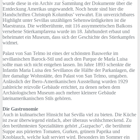
wurde diese in ein Archiv zur Sammlung der Dokumente über die
Entdeckung Amerikas ungewandelt. Noch heute sind hier die
Handschriften Christoph Kolumbus’ verwahrt. Ein unverzichtbares
Highlight unter Sevillas unzähligen Sehenswürdigkeiten ist die
Maestranza. Die weltberühmte, mit 116 assymmetrischen Balkons
versehene Stierkampfarena wurde im 18. Jahrhundert erbaut und
beheimatet ein Museum, dass sich der Geschichte des Stierkampfes
widmet.
Palast von San Telmo ist eines der schönsten Bauwerke im
sevillanischen Barock-Stil und auch den Parque de María Luisa
sollte man sich nicht entgehen lassen. Im Jahre 1893 schenkte die
Infantin Maria Luisa den Sevillanos die Hälfte der Parkanlagen, die
ihre damalige Wohnstätte, den Palast von San Telmo, umgaben.
Anlässlich der Ibero-Amerikanischen Ausstellung wurden 1929
zahlreiche reizvolle Gebäude errichtet, zu denen neben dem
Archäologischen Museum auch mehrer kleinere Gebäude
lateinamerikanischen Stils gehören.
Die Gastronomie
Auch in kulinarischer Hinsicht hat Sevilla viel zu bieten. Die Küche
ist zwar überwiegend einfach, aber überaus wohlschmeckend. Zu
den berühmtesten Spezialitäten gehört „Gazpacho“, die berühmte
Suppe aus pürierten Tomaten, Gurken, grünem Paprika und
Knoblauch, welche kalt serviert wird. Besonders im Sommer ein