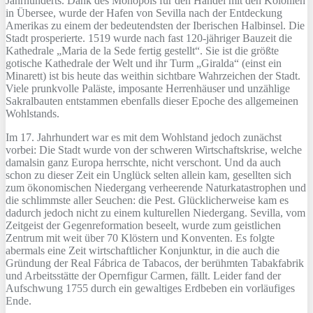
Jahrhunderts. Dank des Monopols für den Handel mit den Kolonien
in Übersee, wurde der Hafen von Sevilla nach der Entdeckung
Amerikas zu einem der bedeutendsten der Iberischen Halbinsel. Die
Stadt prosperierte. 1519 wurde nach fast 120-jähriger Bauzeit die
Kathedrale „Maria de la Sede fertig gestellt“. Sie ist die größte
gotische Kathedrale der Welt und ihr Turm „Giralda“ (einst ein
Minarett) ist bis heute das weithin sichtbare Wahrzeichen der Stadt.
Viele prunkvolle Paläste, imposante Herrenhäuser und unzählige
Sakralbauten entstammen ebenfalls dieser Epoche des allgemeinen
Wohlstands.
Im 17. Jahrhundert war es mit dem Wohlstand jedoch zunächst
vorbei: Die Stadt wurde von der schweren Wirtschaftskrise, welche
damalsin ganz Europa herrschte, nicht verschont. Und da auch
schon zu dieser Zeit ein Unglück selten allein kam, gesellten sich
zum ökonomischen Niedergang verheerende Naturkatastrophen und
die schlimmste aller Seuchen: die Pest. Glücklicherweise kam es
dadurch jedoch nicht zu einem kulturellen Niedergang. Sevilla, vom
Zeitgeist der Gegenreformation beseelt, wurde zum geistlichen
Zentrum mit weit über 70 Klöstern und Konventen. Es folgte
abermals eine Zeit wirtschaftlicher Konjunktur, in die auch die
Gründung der Real Fábrica de Tabacos, der berühmten Tabakfabrik
und Arbeitsstätte der Opernfigur Carmen, fällt. Leider fand der
Aufschwung 1755 durch ein gewaltiges Erdbeben ein vorläufiges
Ende.