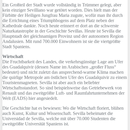
Ein Großteil der Stadt wurde vollständig in Trümmer gelegt, aber
kein einziger Sevilliano war getötet worden. Dies hielt man der
Fürbitte der Heiligen Jungfrau Maria zugute, wofür man ihr durch
die Errichtung eines Triumphbogens auf dem Platz neben der
Kathedrale dankte. Noch heute erinnert er dort an die schwerste
Naturkatastrophe in der Geschichte Sevillas. Heute ist Sevilla die
Hauptstadt der gleichnamigen Provinz und der autonomen Region
Andalusien. Mit rund 700.000 Einwohnern ist sie die viertgrößte
Stadt Spaniens.
Wirtschaft
Die Fruchtbarkeit des Landes, die verkehrsgünstige Lage am Ufer
des Guadalquivir (dessen Name im Arabischen „großer Fluss“
bedeutet) und nicht zuletzt das ansprechend-warme Klima machen
die quirlige Metropole am östlichen Ufer des Guadalquivir zu einem
Touristenmagneten. Sevilla ist aber auch ein beliebter
Wirtschaftsstandort. So sind beispielsweise das Getriebewerk von
Renault und das zweitgrößte Luft- und Raumfahrtunternehmen der
Welt (EADS) hier angesiedelt.
Die Geschichte hat es bewiesen: Wo die Wirtschaft floriert, blühen
auch Kunst, Kultur und Wissenschaft. Sevilla beheimatet die
Universidad de Sevilla, welche mit über 70.000 Studenten die
zweitgrößte Universität Spaniens ist.