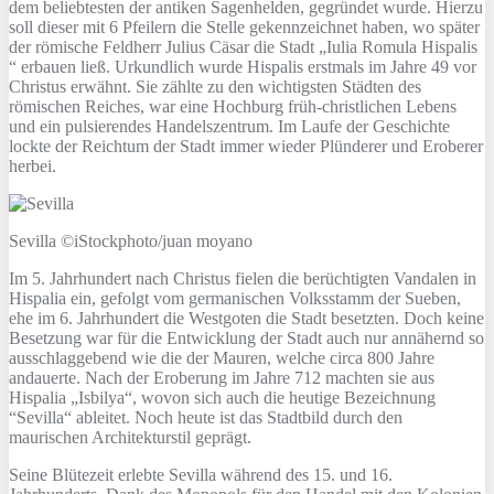
dem beliebtesten der antiken Sagenhelden, gegründet wurde. Hierzu
soll dieser mit 6 Pfeilern die Stelle gekennzeichnet haben, wo später
der römische Feldherr Julius Cäsar die Stadt „Iulia Romula Hispalis
“ erbauen ließ. Urkundlich wurde Hispalis erstmals im Jahre 49 vor
Christus erwähnt. Sie zählte zu den wichtigsten Städten des
römischen Reiches, war eine Hochburg früh-christlichen Lebens
und ein pulsierendes Handelszentrum. Im Laufe der Geschichte
lockte der Reichtum der Stadt immer wieder Plünderer und Eroberer
herbei.
Sevilla ©iStockphoto/juan moyano
Im 5. Jahrhundert nach Christus fielen die berüchtigten Vandalen in
Hispalia ein, gefolgt vom germanischen Volksstamm der Sueben,
ehe im 6. Jahrhundert die Westgoten die Stadt besetzten. Doch keine
Besetzung war für die Entwicklung der Stadt auch nur annähernd so
ausschlaggebend wie die der Mauren, welche circa 800 Jahre
andauerte. Nach der Eroberung im Jahre 712 machten sie aus
Hispalia „Isbilya“, wovon sich auch die heutige Bezeichnung
“Sevilla“ ableitet. Noch heute ist das Stadtbild durch den
maurischen Architekturstil geprägt.
Seine Blütezeit erlebte Sevilla während des 15. und 16.