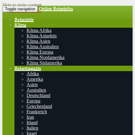
Skip to main content
Online Reiseinfos
Toggle navigation
Reiseziele
Klima
Klima Afrika
Klima Antarktis
Klima Asien
Klima Australien
Klima Europa
Klima Nordamerika
Klima Südamerika
Reisemagazin
Afrika
Amerika
Asien
Australien
Deutschland
Europa
Griechenland
Frankreich
Iran
Irland
Italien
Israel