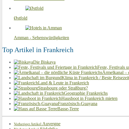
Østfold
Amman - Sehenswürdigkeiten
Top Artikel in Frankreich
Die Biskaya
Feste, Festivals 
Ärmelkanal – d
Klima in Frankreich / Beste Reisezei
Land & Leute in Frankreich
Strasbourg oder Straßburg?
Geographie Frankreichs
Hausboot in Frankreich mieten
Französisch-Guayana
Basse-Terre
Auvergne
Vorheriger Artikel
Südafrika