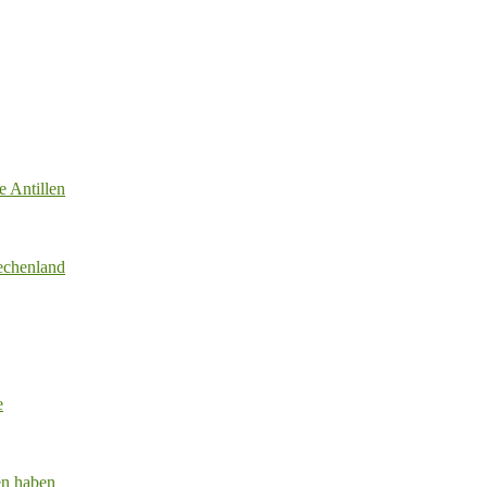
e Antillen
echenland
e
en haben