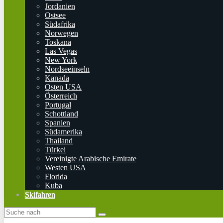
Jordanien
Ostsee
Südafrika
Norwegen
Toskana
Las Vegas
New York
Nordseeinseln
Kanada
Osten USA
Österreich
Portugal
Schottland
Spanien
Südamerika
Thailand
Türkei
Vereinigte Arabische Emirate
Westen USA
Florida
Kuba
Skifahren