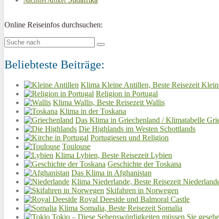
Nächster Artikel
Online Reiseinfos durchsuchen:
Beliebteste Beiträge:
Klima Kleine Antillen, Beste Reisezeit Klein
Religion in Portugal
Klima Wallis, Beste Reisezeit Wallis
Klima in der Toskana
Das Klima in Griechenland / Klimatabelle Gri
Die Highlands im Westen Schottlands
Portugiesen und Religion
Toulouse
Klima Lybien, Beste Reisezeit Lybien
Geschichte der Toskana
Das Klima in Afghanistan
Klima Niederlande, Beste Reisezeit Niederland
Skifahren in Norwegen
Royal Deeside und Balmoral Castle
Klima Somalia, Beste Reisezeit Somalia
Tokio – Diese Sehenswürdigkeiten müssen Sie geseh