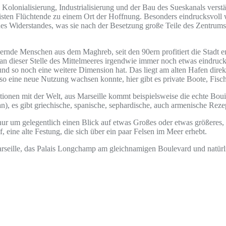
 Kolonialisierung, Industrialisierung und der Bau des Sueskanals verst
listen Flüchtende zu einem Ort der Hoffnung. Besonders eindrucksvoll 
des Widerstandes, was sie nach der Besetzung große Teile des Zentrums
rnde Menschen aus dem Maghreb, seit den 90ern profitiert die Stadt e
 dieser Stelle des Mittelmeeres irgendwie immer noch etwas eindrucksvo
 so noch eine weitere Dimension hat. Das liegt am alten Hafen direkt i
so eine neue Nutzung wachsen konnte, hier gibt es private Boote, Fische
tionen mit der Welt, aus Marseille kommt beispielsweise die echte Boui
an), es gibt griechische, spanische, sephardische, auch armenische Reze
nur um gelegentlich einen Blick auf etwas Großes oder etwas größeres,
 eine alte Festung, die sich über ein paar Felsen im Meer erhebt.
Marseille, das Palais Longchamp am gleichnamigen Boulevard und natü