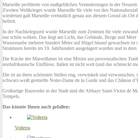
Marseille profitierte von maßgeblichen Veränderungen in der Neuzeit.
Zweiten Weltkrieges wurde Marseille für viele vor den Nationalsozia
wiederum galt Marseille vermutlich genau aus diesem Grund als Ort 
befreit.
In der Nachkriegszeit wurde Marseille zum Zentrum für viele zuwande
nur schön wirken. Das liegt am Licht, das Gebäude, Berge und Meer an
Wassernarbe mehrere hundert Meter auf Hügel hinauf gewachsen ist und
Strukturen bereits im 19. Jahrhundert ausgelagert wurden und in dem 
Die Küche der Marseillaiser ist eine Mixtur aus provenzalischen Tradi
nordafrikanische Einflüsse, Italien ist nicht weit (und das schmeckt m
Die ist an ihren schönsten Stellen eng, verwinkelt und verwunschen, 
schwarz-weiß gestreifte Notre-Dame de la Garde und das Château d’If,
Großartige Bauwerke in der Stadt sind die Abbaye Saint-Victor de 
Tempels.
Das könnte Ihnen auch gefallen:
Volterra