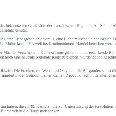
 der bekanntesten Großstädte der französischen Republik. Als Schmelzt
elsplatz genutzt.
ung eine Liebesgeschichte voraus, eine Liebe zwischen einer lokalen F
ahe Rhône konnte bis weit ins Kontinentinnere Handel betrieben werde
nder Mächte. Verschiedene Keltenstämme griffen an, das erstarkende 
Zeit noch eine neutrale regionale Kraft zu bleiben, wurde jedoch gesch
riffsziel. Die Franken, die West- und Ostgoten, die Burgunder, selbst d
hrhundert in der Gründung einer kleinen Republik nach mittelalterlich
u tun haben, dass 1795 Kämpfer, die zur Unterstützung der Revolution 
 Einmarsch in die Hauptstadt sangen.