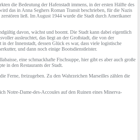
ärkten die Bedeutung der Hafenstadt immens, in der ersten Hälfte des
wird das in Anna Seghers Roman Transit beschrieben, für die Nazis
 zerstören ließ. Im August 1944 wurde die Stadt durch Amerikaner
ndgültig davon, wächst und boomt. Die Stadt kann dabei eigentlich
ller ausleuchtet, das liegt an der Großstadt, die von der
n der Innenstadt, dessen Glück es war, dass viele logistische
rkutter, und dann noch einige Bootsdienstleister.
llabaisse, eine schmackhafte Fischsuppe, hier gibt es aber auch große
pte in den Restaurants der Stadt.
 die Ferne, freizugeben. Zu den Wahrzeichen Marseilles zählen die
rlich Notre-Dame-des-Accoules auf den Ruinen eines Minerva-