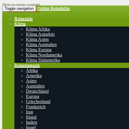
Skip to main content
Online Reiseinfos
Toggle navigation
Reiseziele
Klima
Klima Afrika
Klima Antarktis
Klima Asien
Klima Australien
Klima Europa
Klima Nordamerika
Klima Südamerika
Reisemagazin
Afrika
Amerika
Asien
Australien
Deutschland
Europa
Griechenland
Frankreich
Iran
Irland
Italien
Israel