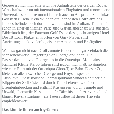
George ist nicht nur eine wichtige Anlaufstelle der Garden Route,
Wirtschaftszentrum mit internationalem Flughafen und renommierte
Universitätsstadt – sie nimmt für sich auch in Anspruch, Südafrikas
Golfstadt zu sein. Kein Wunder, drei der besten Golfplätze des
Landes befinden sich dort und weitere sind im Aufbau. Traumhaft
schön in einer englischen Park- und Gartenlandschaft wie aus dem
Bilderbuch liegt der Fancourt Golf Estate des gleichnamigen Hotels.
Die 18-Loch-Plätze, entworfen von Gary Player, sind
Anziehungspunkt vieler begeisterter Amateur- und Profigolfer.
Wem so gar nicht nach Golf zumute ist, der kann ganz einfach die
sehr sehenswerte Umgebung von George erkunden. Die
Passstraßen, die von George aus in die Outeniqua Mountains
Richtung Kleine Karoo führen sind jedoch nicht halb so grandios
wie eine Fahrt mit der Outeniqua Choo-Tjoe Bahn. Dieser Zug
bietet vor allem zwischen George und Knysna spektakuläre
Ausblicke: Die historische Schmalspurbahn windet sich über die
Klippen der Steilküste und durch Tunnel ebenso wie über
Eisenbahnbrücken und entlang Küstenseen, durch Sümpfe und
Urwald, über steile Pässe und tiefe Täler bis hinab zur verlockend
blauen Knysna-Lagune – als Tagesausflug ist dieser Trip sehr
empfehlenswert.
Das könnte Ihnen auch gefallen: