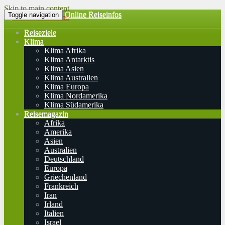
Skip to main content
Online Reiseinfos
Toggle navigation
Reiseziele
Klima
Klima Afrika
Klima Antarktis
Klima Asien
Klima Australien
Klima Europa
Klima Nordamerika
Klima Südamerika
Reisemagazin
Afrika
Amerika
Asien
Australien
Deutschland
Europa
Griechenland
Frankreich
Iran
Irland
Italien
Israel