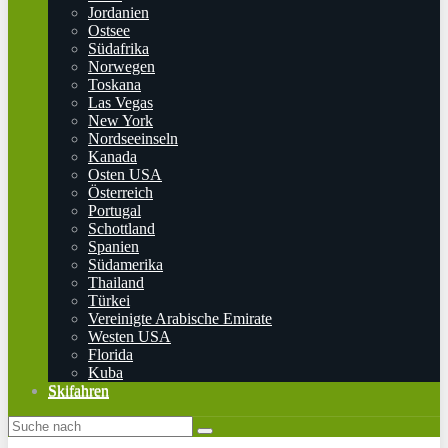
Jordanien
Ostsee
Südafrika
Norwegen
Toskana
Las Vegas
New York
Nordseeinseln
Kanada
Osten USA
Österreich
Portugal
Schottland
Spanien
Südamerika
Thailand
Türkei
Vereinigte Arabische Emirate
Westen USA
Florida
Kuba
Skifahren