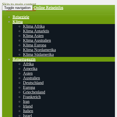
Skip to main content
Online Reiseinfos
Toggle navigation
Reiseziele
Klima
Klima Afrika
Klima Antarktis
Klima Asien
Klima Australien
Klima Europa
Klima Nordamerika
Klima Südamerika
Reisemagazin
Afrika
Amerika
Asien
Australien
Deutschland
Europa
Griechenland
Frankreich
Iran
Irland
Italien
Israel