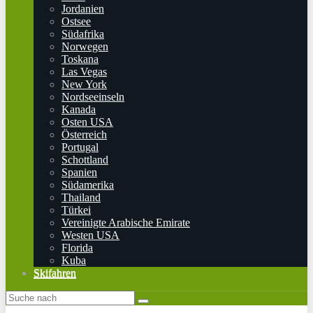
Jordanien
Ostsee
Südafrika
Norwegen
Toskana
Las Vegas
New York
Nordseeinseln
Kanada
Osten USA
Österreich
Portugal
Schottland
Spanien
Südamerika
Thailand
Türkei
Vereinigte Arabische Emirate
Westen USA
Florida
Kuba
Skifahren