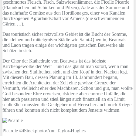
geschmortes Fleisch, Fisch, Salzwiesenlämmer, die Ficelle Picarde
(Pfannkuchen mit Schinken und Pilzen), Aale aus der Somme und
das nahrhafte Gemüse aus den Hortillonages, einer von Kanälen
durchzogenen Agrarlandschaft vor Amiens (die schwimmenden
Gärten …).
Das touristisch sicher reizvollste Gebiet ist die Bucht der Somme,
die kleinen und mittelgroßen Städte wie Saint-Quentin, Beauvais
und Laon tragen einige der wichtigsten gotischen Bauwerke als
Schätze in sich.
Der Chor der Kathedrale von Beauvais ist das höchste
Kirchengewölbe der Welt – und das glaubt man sofort, wenn man
zwischen den Stuhlreihen steht und den Kopf in den Nacken legt.
Mit diesem Bau, dessen Planung im 13. Jahrhundert begann,
erreichten die Architekten der Zeit eine gewisse Grenze der
Vernunft, vielleicht eher des Machbaren. Schön und gut, man wollte
Gott besondere Ehre erweisen, riskierte aber enorme Unfälle, die
hier auch passierten und stieß längst auch finanziell an ein Limit,
schließlich mussten die Geldgeber und Herrscher auch noch Kriege
führen und konnten sich nicht komplett dem Jenseits widmen.
Picardie ©iStockphoto/Ann Taylor-Hughes