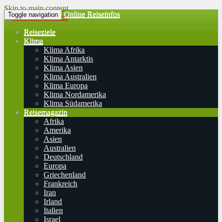
Skip to main content
Online Reiseinfos
Toggle navigation
Reiseziele
Klima
Klima Afrika
Klima Antarktis
Klima Asien
Klima Australien
Klima Europa
Klima Nordamerika
Klima Südamerika
Reisemagazin
Afrika
Amerika
Asien
Australien
Deutschland
Europa
Griechenland
Frankreich
Iran
Irland
Italien
Israel