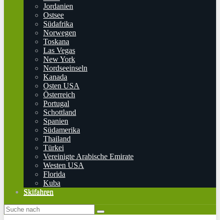
Jordanien
Ostsee
Südafrika
Norwegen
Toskana
Las Vegas
New York
Nordseeinseln
Kanada
Osten USA
Österreich
Portugal
Schottland
Spanien
Südamerika
Thailand
Türkei
Vereinigte Arabische Emirate
Westen USA
Florida
Kuba
Skifahren