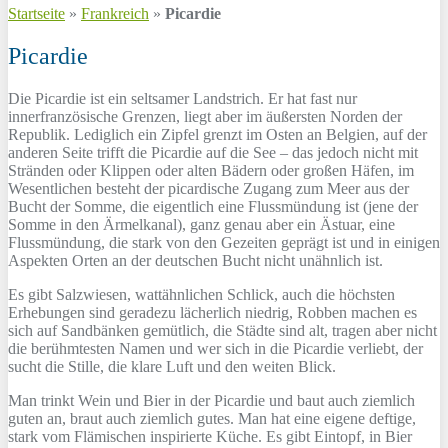
Startseite
»
Frankreich
»
Picardie
Picardie
Die Picardie ist ein seltsamer Landstrich. Er hat fast nur
innerfranzösische Grenzen, liegt aber im äußersten Norden der
Republik. Lediglich ein Zipfel grenzt im Osten an Belgien, auf der
anderen Seite trifft die Picardie auf die See – das jedoch nicht mit
Stränden oder Klippen oder alten Bädern oder großen Häfen, im
Wesentlichen besteht der picardische Zugang zum Meer aus der
Bucht der Somme, die eigentlich eine Flussmündung ist (jene der
Somme in den Ärmelkanal), ganz genau aber ein Ästuar, eine
Flussmündung, die stark von den Gezeiten geprägt ist und in einigen
Aspekten Orten an der deutschen Bucht nicht unähnlich ist.
Es gibt Salzwiesen, wattähnlichen Schlick, auch die höchsten
Erhebungen sind geradezu lächerlich niedrig, Robben machen es
sich auf Sandbänken gemütlich, die Städte sind alt, tragen aber nicht
die berühmtesten Namen und wer sich in die Picardie verliebt, der
sucht die Stille, die klare Luft und den weiten Blick.
Man trinkt Wein und Bier in der Picardie und baut auch ziemlich
guten an, braut auch ziemlich gutes. Man hat eine eigene deftige,
stark vom Flämischen inspirierte Küche. Es gibt Eintopf, in Bier